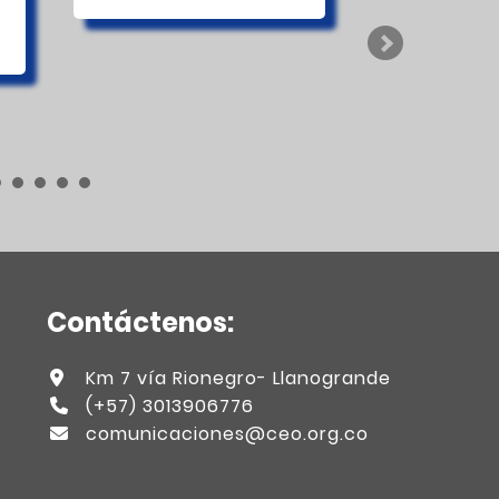
Contáctenos:
Km 7 vía Rionegro- Llanogrande
(+57) 3013906776
comunicaciones@ceo.org.co