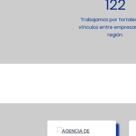
122
Trabajamos por fortalec
vínculos entre empresari
región.