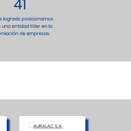
41
 logrado posicionarnos
una entidad líder en la
miación de empresas.