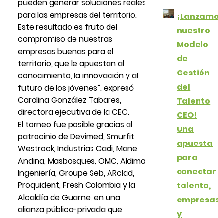
pueden generar soluciones reales
para las empresas del territorio.
¡Lanzam
Este resultado es fruto del
nuestro
compromiso de nuestras
Modelo
empresas buenas para el
de
territorio, que le apuestan al
Gestión
conocimiento, la innovación y al
del
futuro de los jóvenes”. expresó
Carolina González Tabares,
Talento
directora ejecutiva de la CEO.
CEO!
El torneo fue posible gracias al
Una
patrocinio de Devimed, Smurfit
apuesta
Westrock, Industrias Cadi, Mane
para
Andina, Masbosques, OMC, Aldima
conectar
Ingeniería, Groupe Seb, ARclad,
Proquident, Fresh Colombia y la
talento,
Alcaldía de Guarne, en una
empresa
alianza público-privada que
y