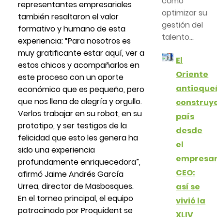
cómo
representantes empresariales
optimizar su
también resaltaron el valor
gestión del
formativo y humano de esta
talento...
experiencia: “Para nosotros es
muy gratificante estar aquí, ver a
El
estos chicos y acompañarlos en
Oriente
este proceso con un aporte
antioque
económico que es pequeño, pero
que nos llena de alegría y orgullo.
construy
Verlos trabajar en su robot, en su
país
prototipo, y ser testigos de la
desde
felicidad que esto les genera ha
el
sido una experiencia
empresar
profundamente enriquecedora”,
CEO:
afirmó Jaime Andrés García
Urrea, director de Masbosques.
así se
En el torneo principal, el equipo
vivió la
patrocinado por Proquident se
XLIV