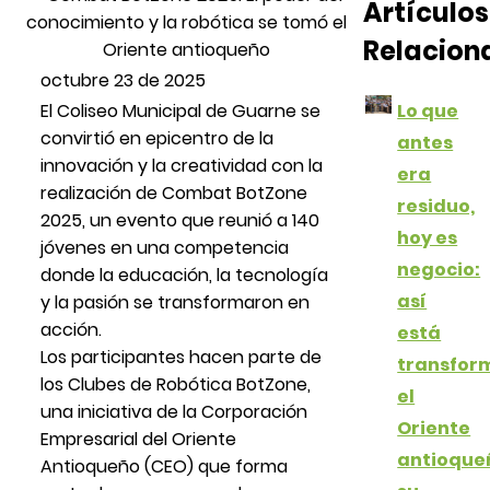
Artículos
Relacion
octubre 23 de 2025
Lo que
El Coliseo Municipal de Guarne se
convirtió en epicentro de la
antes
innovación y la creatividad con la
era
realización de Combat BotZone
residuo,
2025, un evento que reunió a 140
hoy es
jóvenes en una competencia
negocio:
donde la educación, la tecnología
así
y la pasión se transformaron en
acción.
está
Los participantes hacen parte de
transfor
los Clubes de Robótica BotZone,
el
una iniciativa de la Corporación
Oriente
Empresarial del Oriente
antioque
Antioqueño (CEO) que forma