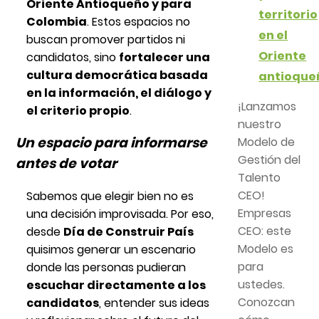
Oriente Antioqueño y para
territorio
Colombia
. Estos espacios no
en el
buscan promover partidos ni
Oriente
candidatos, sino
fortalecer una
cultura democrática basada
antioque
en la información, el diálogo y
¡Lanzamos
el criterio propio
.
nuestro
Un espacio para informarse
Modelo de
Gestión del
antes de votar
Talento
CEO!
Sabemos que elegir bien no es
Empresas
una decisión improvisada. Por eso,
CEO: este
desde
Día de Construir País
Modelo es
quisimos generar un escenario
para
donde las personas pudieran
ustedes.
escuchar directamente a los
Conozcan
candidatos
, entender sus ideas