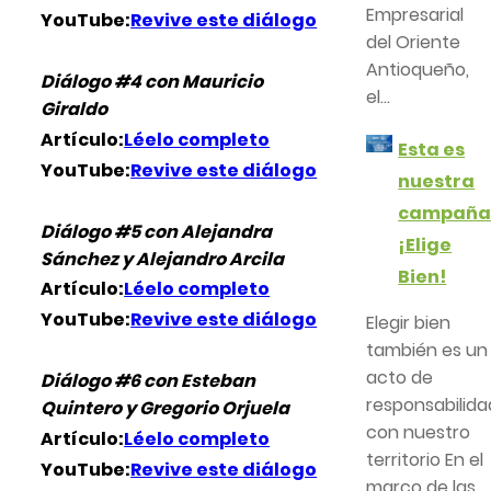
Empresarial
YouTube:
Revive este diálogo
del Oriente
Antioqueño,
Diálogo #4 con Mauricio
el...
Giraldo
Artículo:
Léelo completo
Esta es
YouTube:
Revive este diálogo
nuestra
campañ
Diálogo #5 con Alejandra
¡Elige
Sánchez y Alejandro Arcila
Bien!
Artículo:
Léelo completo
YouTube:
Revive este diálogo
Elegir bien
también es un
acto de
Diálogo #6 con Esteban
responsabilida
Quintero y Gregorio Orjuela
con nuestro
Artículo:
Léelo completo
territorio En el
YouTube:
Revive este diálogo
marco de las