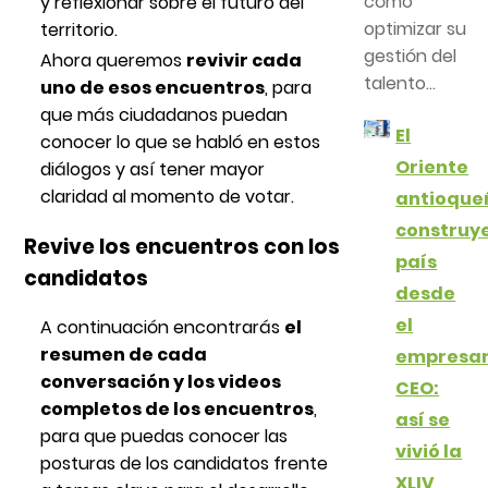
cómo
y reflexionar sobre el futuro del
optimizar su
territorio.
gestión del
Ahora queremos
revivir cada
talento...
uno de esos encuentros
, para
que más ciudadanos puedan
El
conocer lo que se habló en estos
Oriente
diálogos y así tener mayor
claridad al momento de votar.
antioque
construy
Revive los encuentros con los
país
candidatos
desde
el
A continuación encontrarás
el
resumen de cada
empresar
conversación y los videos
CEO:
completos de los encuentros
,
así se
para que puedas conocer las
vivió la
posturas de los candidatos frente
XLIV