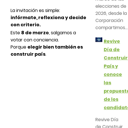
elecciones de
La invitación es simple:
2026, desde la
infórmate, reflexiona y decide
Corporación
con criterio.
compartimos...
Este
8 de marzo
, salgamos a
votar con conciencia.
Revive
Porque
elegir bien también es
Día de
construir país
.
Construir
País y
conoce
las
propuest
de los
candidat
Revive Día
de Construir