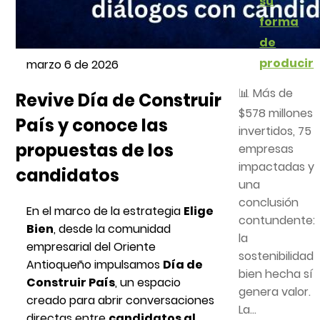
su
forma
de
producir
marzo 6 de 2026
📊 Más de
Revive Día de Construir
$578 millones
País y conoce las
invertidos, 75
propuestas de los
empresas
impactadas y
candidatos
una
conclusión
En el marco de la estrategia
Elige
contundente:
Bien
, desde la comunidad
la
empresarial del Oriente
sostenibilidad
Antioqueño impulsamos
Día de
bien hecha sí
Construir País
, un espacio
genera valor.
creado para abrir conversaciones
La...
directas entre
candidatos al