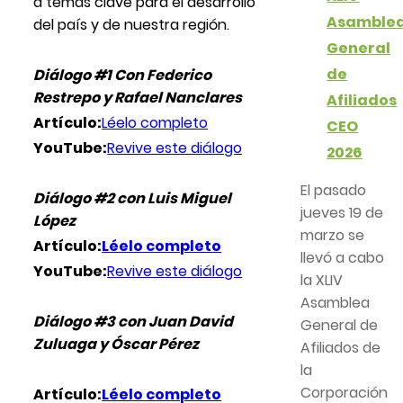
a temas clave para el desarrollo
Asamble
del país y de nuestra región.
General
de
Diálogo #1 Con Federico
Restrepo y Rafael Nanclares
Afiliados
Artículo:
Léelo completo
CEO
YouTube:
Revive este diálogo
2026
El pasado
Diálogo #2 con Luis Miguel
jueves 19 de
López
marzo se
Artículo:
Léelo completo
llevó a cabo
YouTube:
Revive este diálogo
la XLIV
Asamblea
Diálogo #3 con Juan David
General de
Zuluaga y Óscar Pérez
Afiliados de
la
Corporación
Artículo:
Léelo completo