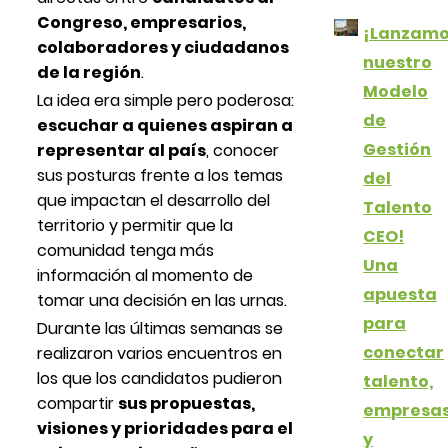
Congreso, empresarios,
¡Lanzam
colaboradores y ciudadanos
nuestro
de la región
.
Modelo
La idea era simple pero poderosa:
de
escuchar a quienes aspiran a
Gestión
representar al país
, conocer
sus posturas frente a los temas
del
que impactan el desarrollo del
Talento
territorio y permitir que la
CEO!
comunidad tenga más
Una
información al momento de
apuesta
tomar una decisión en las urnas.
para
Durante las últimas semanas se
conectar
realizaron varios encuentros en
los que los candidatos pudieron
talento,
compartir
sus propuestas,
empresa
visiones y prioridades para el
y