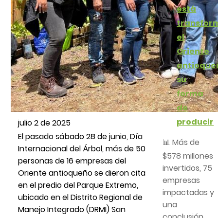
está
transfor
el
Oriente
antioque
su
forma
de
producir
julio 2 de 2025
El pasado sábado 28 de junio, Día
📊 Más de
Internacional del Árbol, más de 50
$578 millones
personas de 16 empresas del
invertidos, 75
Oriente antioqueño se dieron cita
empresas
en el predio del Parque Extremo,
impactadas y
ubicado en el Distrito Regional de
una
Manejo Integrado (DRMI) San
conclusión