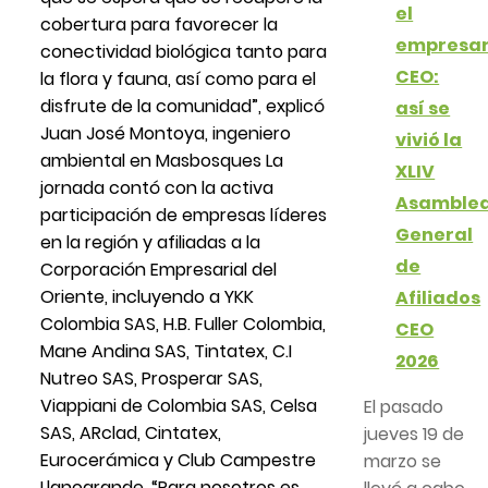
el
cobertura para favorecer la
empresar
conectividad biológica tanto para
CEO:
la flora y fauna, así como para el
disfrute de la comunidad”, explicó
así se
Juan José Montoya, ingeniero
vivió la
ambiental en Masbosques La
XLIV
jornada contó con la activa
Asamble
participación de empresas líderes
General
en la región y afiliadas a la
de
Corporación Empresarial del
Oriente, incluyendo a YKK
Afiliados
Colombia SAS, H.B. Fuller Colombia,
CEO
Mane Andina SAS, Tintatex, C.I
2026
Nutreo SAS, Prosperar SAS,
Viappiani de Colombia SAS, Celsa
El pasado
SAS, ARclad, Cintatex,
jueves 19 de
Eurocerámica y Club Campestre
marzo se
Llanogrande. “Para nosotros es