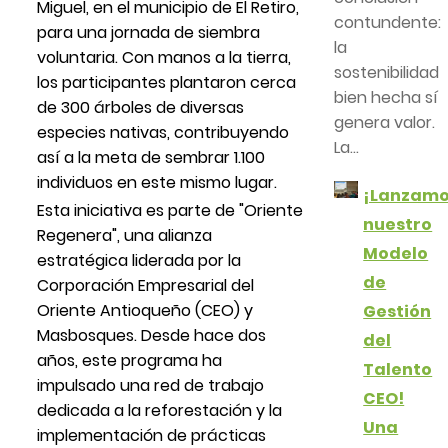
Miguel, en el municipio de El Retiro,
contundente:
para una jornada de siembra
la
voluntaria. Con manos a la tierra,
sostenibilidad
los participantes plantaron cerca
bien hecha sí
de 300 árboles de diversas
genera valor.
especies nativas, contribuyendo
La...
así a la meta de sembrar 1.100
individuos en este mismo lugar.
¡Lanzam
Esta iniciativa es parte de "Oriente
nuestro
Regenera", una alianza
Modelo
estratégica liderada por la
de
Corporación Empresarial del
Oriente Antioqueño (CEO) y
Gestión
Masbosques. Desde hace dos
del
años, este programa ha
Talento
impulsado una red de trabajo
CEO!
dedicada a la reforestación y la
Una
implementación de prácticas