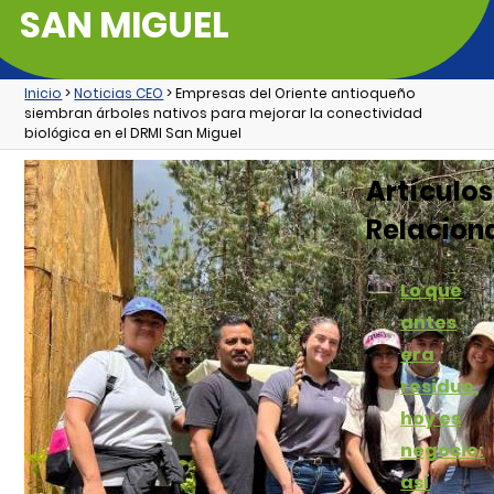
SAN MIGUEL
Inicio
>
Noticias CEO
> Empresas del Oriente antioqueño
siembran árboles nativos para mejorar la conectividad
biológica en el DRMI San Miguel
Artículos
Relacion
Lo que
antes
era
residuo,
hoy es
negocio:
así