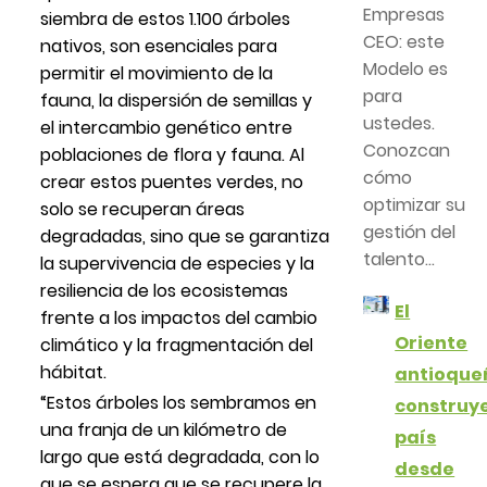
Empresas
siembra de estos 1.100 árboles
CEO: este
nativos, son esenciales para
Modelo es
permitir el movimiento de la
para
fauna, la dispersión de semillas y
ustedes.
el intercambio genético entre
Conozcan
poblaciones de flora y fauna. Al
cómo
crear estos puentes verdes, no
optimizar su
solo se recuperan áreas
gestión del
degradadas, sino que se garantiza
talento...
la supervivencia de especies y la
resiliencia de los ecosistemas
El
frente a los impactos del cambio
Oriente
climático y la fragmentación del
hábitat.
antioque
“Estos árboles los sembramos en
construy
una franja de un kilómetro de
país
largo que está degradada, con lo
desde
que se espera que se recupere la