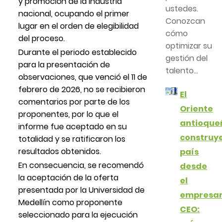
y promoción de la industria
ustedes.
nacional, ocupando el primer
Conozcan
lugar en el orden de elegibilidad
cómo
del proceso.
optimizar su
Durante el periodo establecido
gestión del
para la presentación de
talento...
observaciones, que venció el 11 de
febrero de 2026, no se recibieron
El
comentarios por parte de los
Oriente
proponentes, por lo que el
antioque
informe fue aceptado en su
construy
totalidad y se ratificaron los
resultados obtenidos.
país
En consecuencia, se recomendó
desde
la aceptación de la oferta
el
presentada por la Universidad de
empresar
Medellín como proponente
CEO:
seleccionado para la ejecución