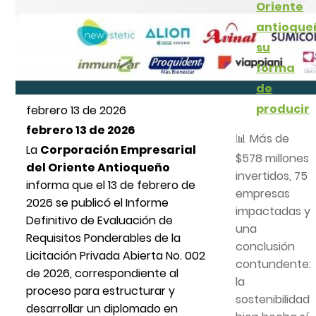
Oriente
antioque
su
forma
de
producir
febrero 13 de 2026
febrero 13 de 2026
📊 Más de
La
Corporación Empresarial
$578 millones
del Oriente Antioqueño
invertidos, 75
informa que el 13 de febrero de
empresas
2026 se publicó el Informe
impactadas y
Definitivo de Evaluación de
una
Requisitos Ponderables de la
conclusión
Licitación Privada Abierta No. 002
contundente:
de 2026, correspondiente al
la
proceso para estructurar y
sostenibilidad
desarrollar un diplomado en