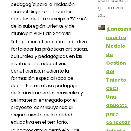
bien hecha sí
pedagogía para la iniciación
genera valor.
musical dirigido a docentes
La...
oficiales de los municipios ZOMAC
de la subregión Oriente y del
¡Lanzam
municipio PDET de Segovia.
nuestro
Este proceso tiene como objetivo
Modelo
fortalecer las prácticas artísticas,
de
culturales y pedagógicas en las
Gestión
instituciones educativas
beneficiarias, mediante la
del
formación especializada de
Talento
docentes en el uso pedagógico
CEO!
de los instrumentos musicales y
Una
del material entregado por el
apuesta
proyecto, contribuyendo al
para
mejoramiento de la calidad
educativa en el territorio.
conectar
La convocatoria cerró el 28 de
talento,