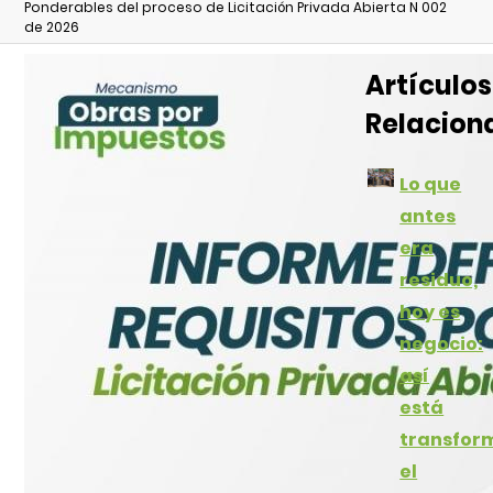
Ponderables del proceso de Licitación Privada Abierta N 002
de 2026
Artículos
Relacion
Lo que
antes
era
residuo,
hoy es
negocio:
así
está
transfor
el