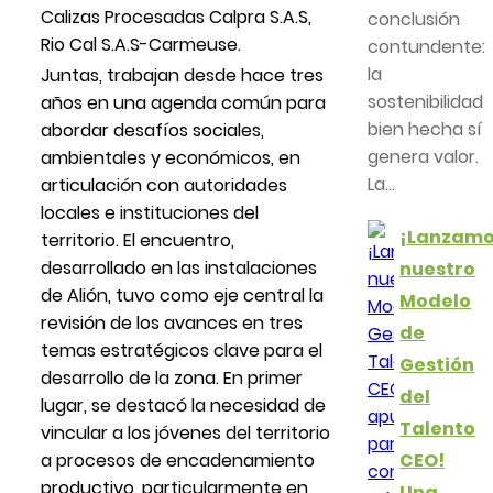
Calizas Procesadas Calpra S.A.S,
conclusión
Rio Cal S.A.S-Carmeuse.
contundente:
la
Juntas, trabajan desde hace tres
sostenibilidad
años en una agenda común para
bien hecha sí
abordar desafíos sociales,
genera valor.
ambientales y económicos, en
La...
articulación con autoridades
locales e instituciones del
¡Lanzam
territorio. El encuentro,
desarrollado en las instalaciones
nuestro
de Alión, tuvo como eje central la
Modelo
revisión de los avances en tres
de
temas estratégicos clave para el
Gestión
desarrollo de la zona. En primer
del
lugar, se destacó la necesidad de
Talento
vincular a los jóvenes del territorio
a procesos de encadenamiento
CEO!
productivo, particularmente en
Una