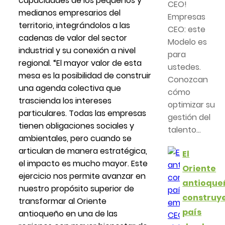
capacidades de los pequeños y
CEO!
medianos empresarios del
Empresas
territorio, integrándolos a las
CEO: este
cadenas de valor del sector
Modelo es
industrial y su conexión a nivel
para
regional. “El mayor valor de esta
ustedes.
mesa es la posibilidad de construir
Conozcan
una agenda colectiva que
cómo
trascienda los intereses
optimizar su
particulares. Todas las empresas
gestión del
tienen obligaciones sociales y
talento...
ambientales, pero cuando se
articulan de manera estratégica,
El
el impacto es mucho mayor. Este
Oriente
ejercicio nos permite avanzar en
antioque
nuestro propósito superior de
construy
transformar al Oriente
país
antioqueño en una de las