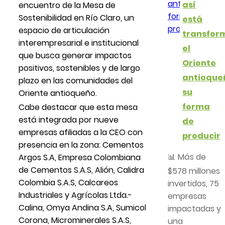
así
encuentro de la Mesa de
Sostenibilidad en Río Claro, un
está
espacio de articulación
transfor
interempresarial e institucional
el
que busca generar impactos
Oriente
positivos, sostenibles y de largo
antioque
plazo en las comunidades del
su
Oriente antioqueño.
forma
Cabe destacar que esta mesa
está integrada por nueve
de
empresas afiliadas a la CEO con
producir
presencia en la zona: Cementos
📊 Más de
Argos S.A, Empresa Colombiana
de Cementos S.A.S, Alión, Calidra
$578 millones
Colombia S.A.S, Calcareos
invertidos, 75
Industriales y Agrícolas Ltda.-
empresas
Calina, Omya Andina S.A, Sumicol
impactadas y
Corona, Microminerales S.A.S,
una