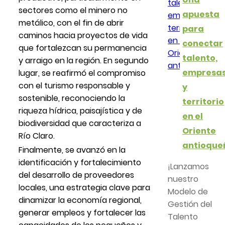
sectores como el minero no
apuesta
metálico, con el fin de abrir
para
caminos hacia proyectos de vida
conectar
que fortalezcan su permanencia
talento,
y arraigo en la región. En segundo
empresa
lugar, se reafirmó el compromiso
con el turismo responsable y
y
sostenible, reconociendo la
territorio
riqueza hídrica, paisajística y de
en el
biodiversidad que caracteriza a
Oriente
Río Claro.
antioque
Finalmente, se avanzó en la
identificación y fortalecimiento
¡Lanzamos
del desarrollo de proveedores
nuestro
locales, una estrategia clave para
Modelo de
dinamizar la economía regional,
Gestión del
generar empleos y fortalecer las
Talento