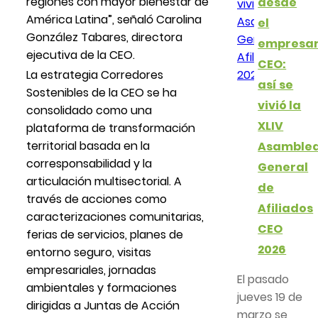
regiones con mayor bienestar de
desde
América Latina”, señaló Carolina
el
González Tabares, directora
empresar
ejecutiva de la CEO.
CEO:
La estrategia Corredores
así se
Sostenibles de la CEO se ha
vivió la
consolidado como una
XLIV
plataforma de transformación
territorial basada en la
Asamble
corresponsabilidad y la
General
articulación multisectorial. A
de
través de acciones como
Afiliados
caracterizaciones comunitarias,
CEO
ferias de servicios, planes de
2026
entorno seguro, visitas
empresariales, jornadas
El pasado
ambientales y formaciones
jueves 19 de
dirigidas a Juntas de Acción
marzo se